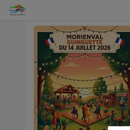
Juil.
Juil.
07
15
Contenu
Menu
Recherche
Pied de page
au
Mar.
Mer.