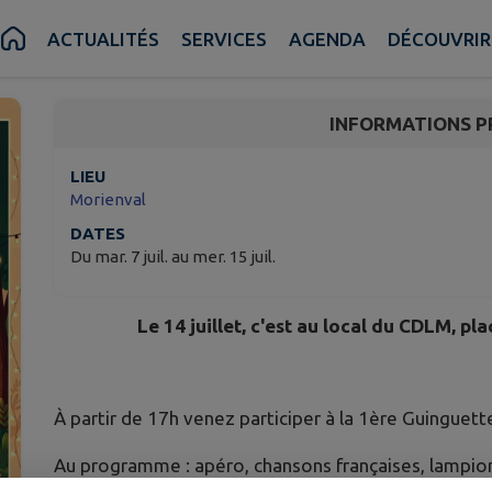
Morienval Guinguette d
ACTUALITÉS
SERVICES
AGENDA
DÉCOUVRIR
Morienval
INFORMATIONS P
LIEU
Morienval
DATES
Du mar. 7 juil. au mer. 15 juil.
Le 14 juillet, c'est au local du CDLM, pla
À partir de 17h venez participer à la 1ère Guinguet
Au programme : apéro, chansons françaises, lampions,