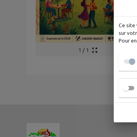
Ce site 
sur votr
Pour en
1
/
1