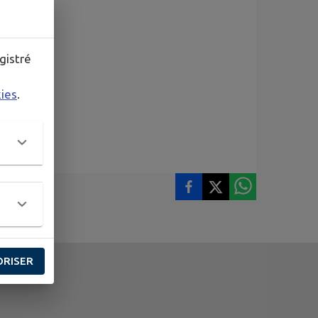
our tous.
gistré
kies
.
ORISER