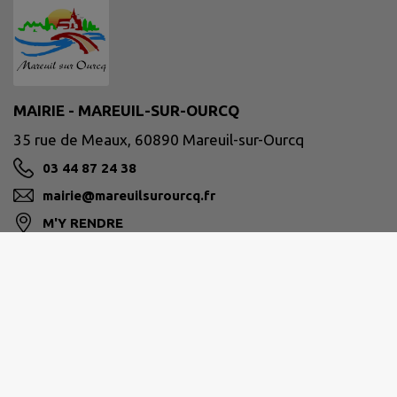
MAIRIE - MAREUIL-SUR-OURCQ
35 rue de Meaux, 60890 Mareuil-sur-Ourcq
03 44 87 24 38
mairie@mareuilsurourcq.fr
M'Y RENDRE
www.mareuilsurourcq.fr