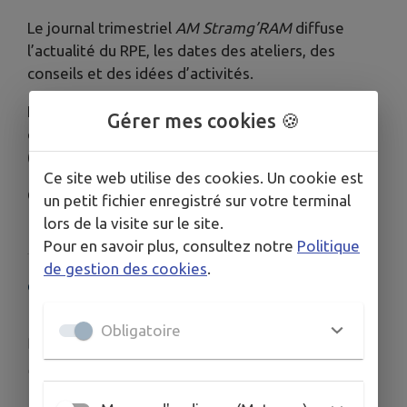
Le journal trimestriel
AM Stramg’RAM
diffuse
l’actualité du RPE, les dates des ateliers, des
conseils et des idées d’activités.
Le RPE intervient aussi auprès des communes
Gérer mes cookies 🍪
comme observatoire de la petite enfance
(diagnostics, statistiques, projets).
Ce site web utilise des cookies. Un cookie est
Contacts : Maïwenn et Célia
un petit fichier enregistré sur votre terminal
lors de la visite sur le site.
Pour en savoir plus, consultez notre
Politique
de gestion des cookies
.
COORDONNÉES
44 rue Gambetta à Nanteuil le Haudouin
Obligatoire
rpe@cspv.fr
www.cspv.fr/secteur-petite-enfance
03.44.88.37.90